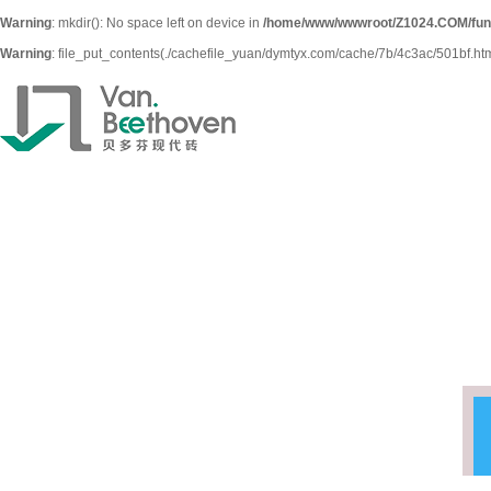
Warning
: mkdir(): No space left on device in
/home/www/wwwroot/Z1024.COM/fun
Warning
: file_put_contents(./cachefile_yuan/dymtyx.com/cache/7b/4c3ac/501bf.html)