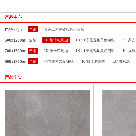
产品中心
全部
素色工艺瓷砖服务供应商
产品中心：
全部
10°细干粒刷抛
18°91香蕉视频黄色电影
29°柔光
600x1200mm：
全部
10°细干粒刷抛
18°91香蕉视频黄色电影
10°无
700x1500mm：
全部
亮面通体大板MAX
10°细干粒刷抛
10°微水泥
900x1800mm：
产品中心